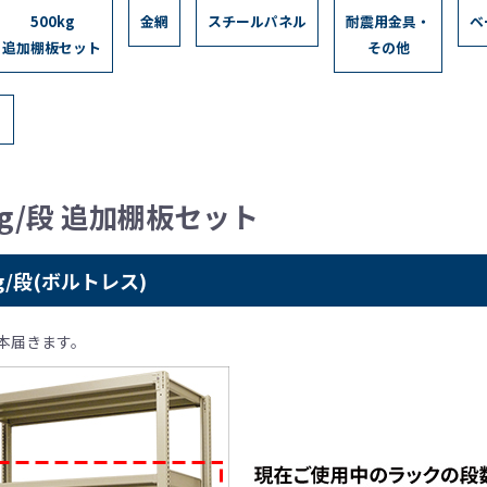
500kg
金網
スチールパネル
耐震用金具・
ベ
追加棚板セット
その他
kg/段 追加棚板セット
g/段(ボルトレス)
2本届きます。