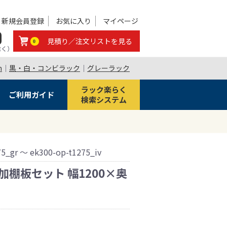
新規会員登録
お気に入り
マイページ
0
見積り／注文リストを見る
0
除く）
m
｜
黒・白・コンビラック
｜
グレーラック
ラック楽らく
ご利用ガイド
検索システム
75_gr ～ ek300-op-t1275_iv
 追加棚板セット 幅1200×奥