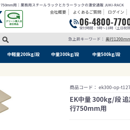
×奥行750mm用｜業務用スチールラックとカラーラックの激安通販 JUKI-RACK
会社概要
よくあるご質問
ログイン
06-4800-770
受付時間：9時～18時（土日祝
急上昇キーワード：
奥行1200m
中軽量
200kg/段
中量
300kg/段
中量
500kg/段
商品コード：
ek300-op-t12
EK中量 300kg/段
行750mm用