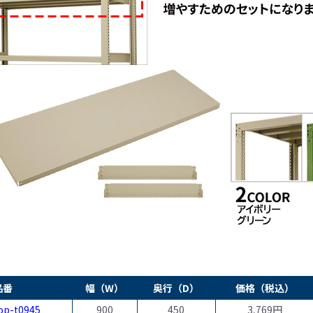
品番
幅（W）
奥行（D）
価格（税込）
op-t0945
900
450
3,769円