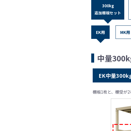
300kg
追加棚板セット
EK用
MK用
中量300
EK中量300k
棚板1枚と、棚受が